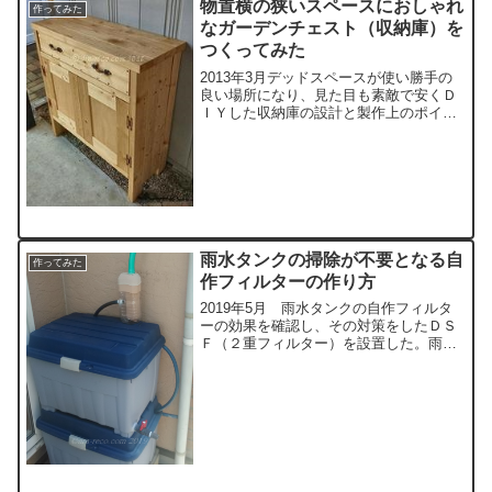
物置横の狭いスペースにおしゃれ
作ってみた
なガーデンチェスト（収納庫）を
つくってみた
2013年3月デッドスペースが使い勝手の
良い場所になり、見た目も素敵で安くＤ
ＩＹした収納庫の設計と製作上のポイン
トを紹介します。
雨水タンクの掃除が不要となる自
作ってみた
作フィルターの作り方
2019年5月 雨水タンクの自作フィルタ
ーの効果を確認し、その対策をしたＤＳ
Ｆ（２重フィルター）を設置した。雨水
タンクには何らかのフィルターが必要と
思うのので参考にしてください