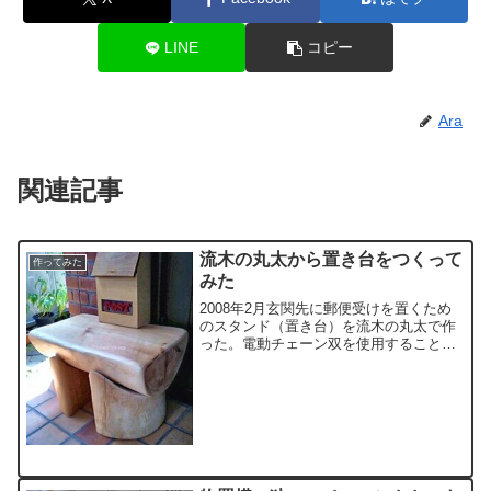
LINE
コピー
Ara
関連記事
流木の丸太から置き台をつくって
作ってみた
みた
2008年2月玄関先に郵便受けを置くため
のスタンド（置き台）を流木の丸太で作
った。電動チェーン双を使用すること
で、短時間でつくれたが、次は流木その
ものを素材として使用していきたい。