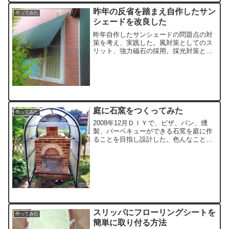
昨年の反省を踏まえ自作したサン
作ってみた
シェードを改良した
昨年自作したサンシェードの問題点の対
策を考え、実践した。風対策としてのス
リット、強力磁石の採用。採光対策とし
てのシェード寸法および取付角度見直し
等を実施した。
庭に石窯をつくってみた
作ってみた
2008年12月ＤＩＹで、ピザ、パン、燻
製、バーベキューができる石窯を庭に作
ることを目指し設計した。色んなことを
考慮しながら、幾度も設計を見直しし、
結果、素敵、オシャレと、皆に言われる
石窯が出来上がったが・・・
スリッパにフローリングシートを
作ってみた
簡単に取り付る方法