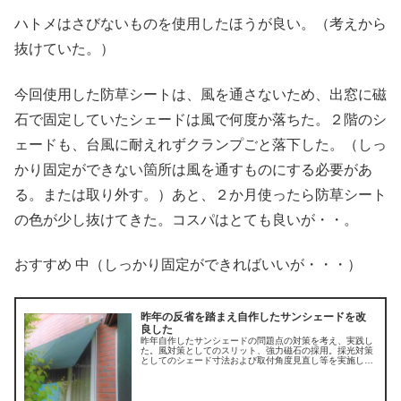
ハトメはさびないものを使用したほうが良い。（考えから
抜けていた。）
今回使用した防草シートは、風を通さないため、出窓に磁
石で固定していたシェードは風で何度か落ちた。２階のシ
ェードも、台風に耐えれずクランプごと落下した。（しっ
かり固定ができない箇所は風を通すものにする必要があ
る。または取り外す。）あと、２か月使ったら防草シート
の色が少し抜けてきた。コスパはとても良いが・・。
おすすめ 中（しっかり固定ができればいいが・・・）
昨年の反省を踏まえ自作したサンシェードを改
良した
昨年自作したサンシェードの問題点の対策を考え、実践し
た。風対策としてのスリット、強力磁石の採用。採光対策
としてのシェード寸法および取付角度見直し等を実施し
た。