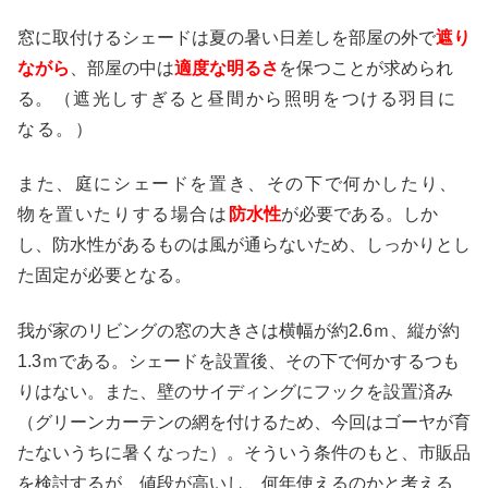
窓に取付けるシェードは夏の暑い日差しを部屋の外で
遮り
ながら
、部屋の中は
適度な明るさ
を保つことが求められ
る
。（遮光しすぎると昼間から照明をつける羽目に
なる。）
また、庭にシェードを置き、その下で何かしたり、
物を置いたりする場合は
防水性
が必要である。しか
し、防水性があるものは風が通らないため、しっかりとし
た固定が必要となる。
我が家のリビングの窓の大きさは横幅が約2.6ｍ、縦が約
1.3ｍである。シェードを設置後、その下で何かするつも
りはない。また、壁のサイディングにフックを設置済み
（グリーンカーテンの網を付けるため、今回はゴーヤが育
たないうちに暑くなった）。そういう条件のもと、市販品
を検討するが、値段が高いし、何年使えるのかと考える